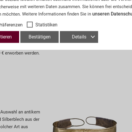
unter den Schmuckstücken ist ein prunkvolles, wandelbares
cherweise mit weiteren Daten zusammen. Sie können frei entscheid
hiren und Brillanten (
Los 4598
). Es ist mit insgesamt sieben
unseren Datensch
n möchten. Weitere Informationen finden Sie in
bläulich schimmernden, in Krappen gefassten Saphiren
6,94ct) besetzt, die rundum von Brillanten entouriert sind.
räferenzen
Statistiken
t das Collier ca. 309 Diamanten (zusammen ca. 11,66ct).
tieren
Bestätigen
Details
et sich ein abnehmbares Tropfenelement, wodurch das Collier
e getragen werden kann. Das bezaubernde Schmuckstück
0 € erworben werden.
e Auswahl an antikem
 Silberblech aus der
olcher Art aus