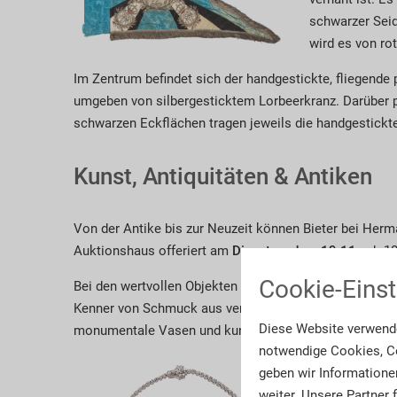
schwarzer Seid
wird es von ro
Im Zentrum befindet sich der handgestickte, fliegend
umgeben von silbergesticktem Lorbeerkranz. Darüber p
schwarzen Eckflächen tragen jeweils die handgestickte
Kunst, Antiquitäten & Antiken
Von der Antike bis zur Neuzeit können Bieter bei H
Auktionshaus offeriert am
Dienstag, dem 19.11.
, ab 1
Cookie-Einst
Bei den wertvollen Objekten ist für jeden Geschmack e
Kenner von Schmuck aus verschiedensten Zeitaltern.
Diese Website verwende
monumentale Vasen und kunstvoll geschnitzte Meister
notwendige Cookies, Co
geben wir Informatione
weiter. Unsere Partner