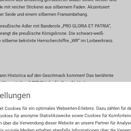
e mit reicher Stickerei aus silbernem Faden. Akzentuiert
ter Seide und einem silbernen Fransenbehang.
e preußische Adler mit Banderole „PRO GLORIA ET PATRIA“,
rangt die preußische Königskrone. Die schwarz-weiß-
 silberne bekrönte Herrscherchiffre „WR“ im Lorbeerkranz.
ermann Historica auf den Geschmack kommen! Das berühmte
0 Uhr weit über 1.000 Stücke für Kunstliebhaber.
ellungen
twas dabei. Porzellanliebhaber werden ebenso fündig wie
 Auch ausgesuchte Gemälde stechen ins Auge, ebenso wie
t Cookies für ein optimales Webseiten-Erlebnis. Dazu zählen für d
werke aus lange vergessenen Kulturen.
okies für anonyme Statistikzwecke sowie Cookies für Komforteins
n über die Verwendung dieser Website an unsere Partner für Analys
 für soziale Medien erhalten ebenfalls Informationen über die Verw