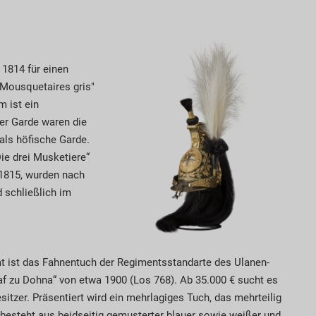
 1814 für einen
"Mousquetaires gris"
m ist ein
er Garde waren die
als höfische Garde.
e drei Musketiere“
 1815, wurden nach
d schließlich im
at ist das Fahnentuch der Regimentsstandarte des Ulanen-
f zu Dohna“ von etwa 1900 (Los 768). Ab 35.000 € sucht es
sitzer. Präsentiert wird ein mehrlagiges Tuch, das mehrteilig
s besteht aus beidseitig gemusterter blauer sowie weißer und