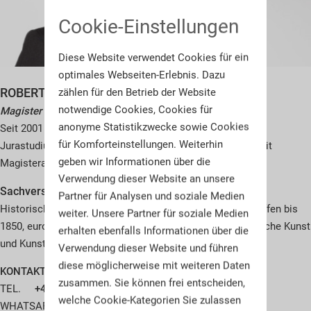
Cookie-Einstellungen
Diese Website verwendet Cookies für ein
optimales Webseiten-Erlebnis. Dazu
ROBERT WEIS
zählen für den Betrieb der Website
notwendige Cookies, Cookies für
Magister Artium (M.A.)
anonyme Statistikzwecke sowie Cookies
Seit 2001 bei Hermann Historica als Experte tätig. M.A.,
für Komforteinstellungen. Weiterhin
Jurastudium in München, Studium der Kunstgeschichte mit
geben wir Informationen über die
Magisterabschluss.
Verwendung dieser Website an unsere
Sachverständiger für:
Partner für Analysen und soziale Medien
Historische Blankwaffen vor 1800, historische Schusswaffen bis
weiter. Unsere Partner für soziale Medien
1850, europäische Harnische und Rüstungsteile, europäische Kunst
erhalten ebenfalls Informationen über die
und Kunsthandwerk
Verwendung dieser Website und führen
diese möglicherweise mit weiteren Daten
KONTAKT
zusammen. Sie können frei entscheiden,
TEL.
+49 - 89 - 547 26 49-321
welche Cookie-Kategorien Sie zulassen
WHATSAPP
+49 155 666 114 01