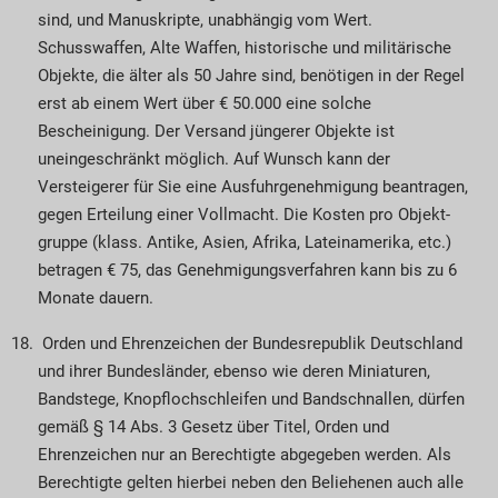
sind, und Manuskripte, unabhängig vom Wert.
Schusswaffen, Alte Waffen, historische und militärische
Objekte, die älter als 50 Jahre sind, benötigen in der Regel
erst ab einem Wert über € 50.000 eine solche
Bescheinigung. Der Versand jüngerer Objekte ist
uneingeschränkt mög­lich. Auf Wunsch kann der
Versteigerer für Sie eine Ausfuhrgenehmigung beantragen,
gegen Er­­tei­lung einer Vollmacht. Die Kosten pro Objekt­
gruppe (klass. Antike, Asien, Afrika, Latein­­ame­rika, etc.)
betragen € 75, das Genehmigungs­­ver­fahren kann bis zu 6
Monate dauern.
Orden und Ehrenzeichen der Bundesrepublik Deutschland
und ihrer Bundesländer, ebenso wie deren Miniaturen,
Bandstege, Knopflochschleifen und Bandschnallen, dürfen
gemäß § 14 Abs. 3 Gesetz über Titel, Orden und
Ehrenzeichen nur an Berechtigte abgegeben werden. Als
Berechtigte gelten hierbei neben den Beliehenen auch alle