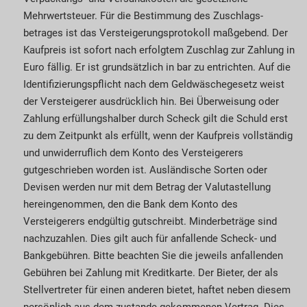
Mehrwertsteuer. Für die Bestimmung des Zu­­schlags­­
betrages ist das Versteigerungsprotokoll maßgebend. Der
Kauf­preis ist sofort nach erfolgtem Zuschlag zur Zahlung in
Euro fällig. Er ist grundsätzlich in bar zu entrichten. Auf die
Identi­fizierungspflicht nach dem Geld­wäsche­gesetz weist
der Versteigerer ausdrücklich hin. Bei Über­weisung oder
Zahlung erfüllungshalber durch Scheck gilt die Schuld erst
zu dem Zeitpunkt als erfüllt, wenn der Kaufpreis vollständig
und unwiderruflich dem Konto des Versteigerers
gutgeschrieben worden ist. Aus­ländische Sorten oder
Devisen werden nur mit dem Betrag der Valuta­stellung
hereingenommen, den die Bank dem Konto des
Versteigerers endgültig gutschreibt. Minderbeträge sind
nachzuzahlen. Dies gilt auch für anfallende Scheck- und
Bank­gebühren. Bitte beachten Sie die jeweils anfallenden
Gebühren bei Zahlung mit Kreditkarte. Der Bieter, der als
Stell­vertreter für einen anderen bietet, haftet neben diesem
persönlich aus dem zustande gekommenen Vertrag. Dies