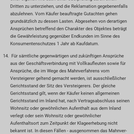
Dritten zu unterziehen, und die Reklamation gegebenenfalls
abzulehnen. Vom Käufer beauftragte Gut­achten gehen
grundsätzlich zu dessen Lasten. Abgesehen von derartigen
Ansprüchen betreffend den Charakter des Objektes beträgt
die Gewähr­leis­tung gegenüber Endkunden im Sinne des
Kon­su­mentenschutzes 1 Jahr ab Kaufdatum.
Für sämtliche gegenwärtigen und zukünftigen Ansprüche
aus der Geschäftsverbindung mit Voll­kaufleuten sowie für
Ansprüche, die im Wege des Mahnverfahrens vom
Versteigerer geltend ge­­macht werden, ist ausschließlicher
Gerichtsstand der Sitz des Versteigerers. Der gleiche
Gerichts­stand gilt, wenn der Käufer keinen allgemeinen
Gerichtsstand im Inland hat, nach Vertrags­­abschluss seinen
Wohnsitz oder gewöhnlichen Auf­ent­halt aus dem Inland
verlegt oder sein Wohnsitz oder gewöhnlicher
Aufenthaltsort zum Zeitpunkt der Klageerhebung nicht
bekannt ist. In diesen Fällen - ausgenommen das Mahn­ver­