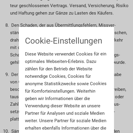
teur geschlossenen Vertrags. Versand, Versiche­rung, Risiko
und Haftung gehen zur Gänze zu Lasten des Käufers.
Den Schaden, der aus Übermittlungsfehlern, Missver­
ständnissen und Irrtümern im tele­gra­­­fischen, telefonischen,
Cookie-Einstellungen
drahtlosen, fernschrift­lichen oder elektronischen Verkehr
mit den Bie­tern entsteht, trägt der Bieter, sofern der
Diese Website verwendet Cookies für ein
Schaden nicht vom Versteigerer oder seinen Er­fül­lungs­
optimales Webseiten-Erlebnis. Dazu
gehilfen vorsätzlich oder grob fahrlässig verursacht wurde.
zählen für den Betrieb der Website
Der Versteigerer behält sich vor, Personen ohne Angabe
notwendige Cookies, Cookies für
von Gründen von der Versteigerung auszuschließen,
anonyme Statistikzwecke sowie Cookies
besonders solche, die während der Auktion Handel treiben,
für Komforteinstellungen. Weiterhin
tauschen, störend her­vortreten oder die in Abnahme- oder
geben wir Informationen über die
Zahlungs­verzug stehen. Gleiches gilt für die als Voraus­
Verwendung dieser Website an unsere
setzung für die Nutzung der elektronischen Auk­tions­­­
Partner für Analysen und soziale Medien
plattform notwendige Registrierung.
weiter. Unsere Partner für soziale Medien
erhalten ebenfalls Informationen über die
Sämtliche Bedingungen gelten sinngemäß auch für den