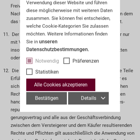
Verwendung dieser Website und führen
Freiverkauf oder freihändige Nach­verkäufe. Der
diese möglicherweise mit weiteren Daten
Nachverkauf beginnt erst mit dem Ende des Tages, an dem
zusammen. Sie können frei entscheiden,
das fragliche Los erstmals zum Aufruf gekommen ist.
welche Cookie-Kategorien Sie zulassen
möchten. Weitere Informationen finden
Der Käufer kann Forderungen gegen den Versteigerer nur
unseren
Sie in
mit Verbindlichkeiten in derselben Währung und nur
Datenschutzbestimmungen.
insoweit aufrechnen, als seine Forderungen unbestritten
oder rechtskräftig festgestellt wurden.
Notwendig
Präferenzen
Die Geschäftsräume des Versteigerers sind für beide Teile
Statistiken
Erfüllungsort, wenn der Käufer Voll­kauf­mann ist oder es
Alle Cookies akzeptieren
sich bei ihm um eine juristische Person des öffentlichen
Rechts oder ein öffent­lich-rechtliches Sondervermögen
Bestätigen
Details
handelt oder sich sein Wohnsitz außerhalb der Bundes­
republik Deutschland befindet. Für den Ver­stei­
gerungsvertrag und alle aus der Geschäfts­ver­­bindung
zwischen dem Versteigerer und dem Käufer resultierenden
Rechte und Pflichten gilt ausschließlich die Anwendung von