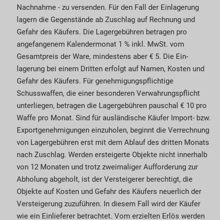
Nachnahme - zu versenden. Für den Fall der Ein­lagerung
lagern die Gegenstände ab Zuschlag auf Rechnung und
Gefahr des Käu­fers. Die Lager­­­gebühren betragen pro
angefangenem Kalender­monat 1 % inkl. MwSt. vom
Gesamt­preis der Ware, mindestens aber € 5. Die Ein­­­
lagerung bei einem Dritten erfolgt auf Namen, Kosten und
Gefahr des Käufers. Für genehmigungspflichtige
Schusswaffen, die einer besonderen Ver­wah­rungs­pflicht
unterliegen, betragen die Lagergebühren pauschal € 10 pro
Waffe pro Monat. Sind für ausländische Käufer Import- bzw.
Export­geneh­­mi­gungen einzuholen, beginnt die Verrech­nung
von Lagergebühren erst mit dem Ablauf des dritten Monats
nach Zuschlag. Werden ersteigerte Ob­­jekte nicht innerhalb
von 12 Monaten und trotz zweimaliger Aufforderung zur
Abholung abgeholt, ist der Versteigerer berechtigt, die
Objekte auf Kosten und Gefahr des Käufers neuerlich der
Versteigerung zuzuführen. In diesem Fall wird der Käufer
wie ein Einlieferer betrachtet. Vom erzielten Erlös werden