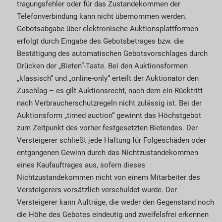
tragungsfehler oder für das Zustande­kommen der
Telefonverbindung kann nicht übernommen werden.
Gebotsabgabe über elektronische Auktions­plattformen
erfolgt durch Eingabe des Gebots­betrages bzw. die
Bestätigung des automatischen Gebotsvorschlages durch
Drücken der „Bieten“-Taste. Bei den Auktions­formen
„klassisch“ und „online-only“ erteilt der Auktionator den
Zuschlag – es gilt Auktionsrecht, nach dem ein Rücktritt
nach Verbraucher­schutz­regeln nicht zulässig ist. Bei der
Auktionsform „timed auction“ gewinnt das Höchstgebot
zum Zeitpunkt des vorher festgesetzten Bietendes. Der
Versteigerer schließt jede Haftung für Folge­schä­den oder
entgangenen Gewinn durch das Nicht­zu­stande­kommen
eines Kaufauftrages aus, sofern dieses
Nichtzustandekommen nicht von einem Mit­arbeiter des
Versteigerers vorsätzlich verschuldet wurde. Der
Versteigerer kann Aufträge, die weder den Gegenstand noch
die Höhe des Gebotes eindeutig und zweifelsfrei erkennen