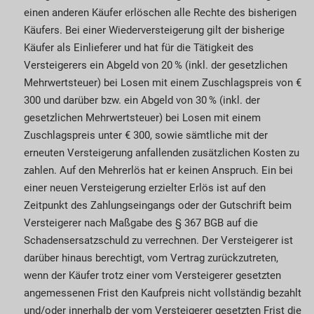
einen anderen Käufer erlöschen alle Rechte des bisherigen
Käufers. Bei einer Wiederversteigerung gilt der bisherige
Käufer als Einlieferer und hat für die Tätigkeit des
Versteigerers ein Abgeld von 20 % (inkl. der gesetzlichen
Mehrwertsteuer) bei Losen mit einem Zuschlagspreis von €
300 und darüber bzw. ein Abgeld von 30 % (inkl. der
gesetzlichen Mehrwertsteuer) bei Losen mit einem
Zuschlags­preis unter € 300, sowie sämtliche mit der
erneuten Versteigerung anfallenden zusätzlichen Kosten zu
zahlen. Auf den Mehrerlös hat er keinen An­­spruch. Ein bei
einer neuen Versteigerung erzielter Erlös ist auf den
Zeitpunkt des Zahlungseingangs oder der Gutschrift beim
Versteigerer nach Maß­gabe des § 367 BGB auf die
Schadens­ersatz­schuld zu verrechnen. Der Versteigerer ist
darüber hinaus berechtigt, vom Vertrag zurückzutreten,
wenn der Käufer trotz einer vom Versteigerer gesetzten
angemessenen Frist den Kaufpreis nicht vollständig bezahlt
und/oder innerhalb der vom Verstei­gerer gesetzten Frist die