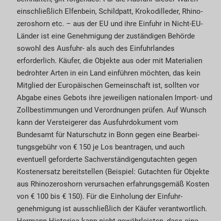
einschließlich Elfen­bein, Schildpatt, Krokodilleder, Rhino­
zeroshorn etc. – aus der EU und ihre Ein­fuhr in Nicht-EU-
Länder ist eine Geneh­migung der zuständigen Behörde
sowohl des Ausfuhr- als auch des Einfuhrlandes
erforderlich. Käufer, die Objekte aus oder mit Materialien
bedrohter Arten in ein Land einführen möchten, das kein
Mitglied der Europäischen Gemeinschaft ist, sollten vor
Abgabe eines Gebots ihre jeweiligen nationalen Import- und
Zoll­bestimmungen und Ver­ord­nun­gen prüfen. Auf Wunsch
kann der Versteigerer das Aus­fuhr­­dokument vom
Bundesamt für Natur­schutz in Bonn gegen eine Bearbei­
tungs­gebühr von € 150 je Los beantragen, und auch
eventuell geforderte Sach­ver­ständigengutachten gegen
Kostenersatz bereitstellen (Beispiel: Gutachten für Objekte
aus Rhinozeroshorn verursachen erfahrungsgemäß Kosten
von € 100 bis € 150). Für die Einholung der Einfuhr­
genehmigung ist ausschließlich der Käufer verantwortlich.
Her­mann Historica kann nicht gewährleisten, dass eine