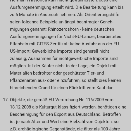
Ausfuhr­geneh­migung erteilt wird. Die Bear­beitung kann bis
zu 6 Monate in Anspruch nehmen. Als Orientie­rungs­hilfe
seien folgende Beispiele unlängst beantragter Geneh­
migungen genannt: Rhinozeroshorn - keine deutschen
Ausfuhr­ge­neh­migungen für Nicht-EU-Länder; bearbeitetes
Elfenbein mit CITES-Zertifikat: keine Ausfuhr aus der EU.
US-Import: Gewerbliche Importe sind generell nicht
zulässig, Ausnahmen für nichtgewerbliche Importe sind
möglich. Ist der Käufer nicht in der Lage, ein Objekt mit
Materialien bedrohter oder geschützter Tier- und
Pflanzenarten aus- oder einzuführen, so stellt dies keinen
hinreichenden Grund für einen Rücktritt vom Kauf dar.
Objekte, die gemäß EU-Verordnung Nr. 116/2009 vom
18.12.2008 als Kulturgut klassifiziert werden, benötigen eine
Bescheinigung für den Export aus Deutschland. Betroffen
ist je nach Alter und Wert eine Vielzahl von Objekten, so
z.B. archäologische Gegenstände, die älter als 100 Jahre