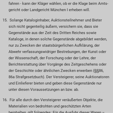
fahren - kann der Kläger wählen, ob er die Klage beim Amts­
gericht oder Landgericht München I erheben will.
Solange Kataloginhaber, Auktionsteilnehmer und Bieter
sich nicht gegenteilig äußern, versichern sie, dass sie
Gegenstände aus der Zeit des Dritten Reiches sowie
Kataloge, in denen solche Gegenstände abgebildet werden,
nur zu Zwecken der staatsbürgerlichen Aufklärung, der
Abwehr verfassungswidriger Bestrebungen, der Kunst oder
der Wissenschaft, der Forschung oder der Lehre, der
Berichterstattung über Vorgänge des Zeit­geschehens oder
der Geschichte oder ähnlichen Zwecken erwerben (§§86,
86a Straf­ge­setz­buch). Der Versteigerer, seine Auktionatoren
und Ein­lieferer bieten und geben diese Gegenstände nur
unter diesen Voraussetzungen an bzw. ab.
Für alle durch den Versteigerer veräußerten Ob­­­jekte, die
Materialien von bedrohten und ge­­schützten Arten
beinhalten, gilt folgendes: Für die Ausfuhr dieser Waren –