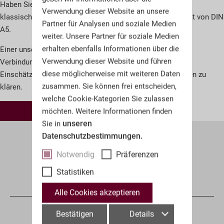
Haben Sie keine Digitalkamera zur Hand, senden Sie uns
Verwendung dieser Website an unsere
klassische Fotos per Post, idealerweise im Mindestformat von DIN
Partner für Analysen und soziale Medien
A5.
weiter. Unsere Partner für soziale Medien
erhalten ebenfalls Informationen über die
Einer unserer zuständigen Experten wird sich mit Ihnen in
Verwendung dieser Website und führen
Verbindung setzen, um Sie über unsere unverbindliche
diese möglicherweise mit weiteren Daten
Einschätzung zu informieren, bzw. weitere Fragen mit Ihnen zu
zusammen. Sie können frei entscheiden,
klären.
welche Cookie-Kategorien Sie zulassen
2. Schritt
möchten. Weitere Informationen finden
unseren
Sie in
Datenschutzbestimmungen.
Notwendig
Präferenzen
Statistiken
KONTAKT
Alle Cookies akzeptieren
Unsere Fachbereiche - unser Team
Bestätigen
Details