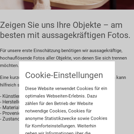
Zeigen Sie uns Ihre Objekte – am
besten mit aussagekräftigen Fotos.
Für unsere erste Einschätzung benötigen wir aussagekräftige,
hochauflösende Fotos aller Objekte, von denen Sie sich trennen
möchten. Diese senden Sie uns am besten per E-Mail.
Cookie-Einstellungen
Eine kurze Beschreibung mit den folgenden Informationen kann
hilfreich sein, ist jedoch nicht zwingend erforderlich:
Diese Website verwendet Cookies für ein
optimales Webseiten-Erlebnis. Dazu
- Künstler/Signatur
- Herstellungsort
zählen für den Betrieb der Website
- Material
notwendige Cookies, Cookies für
- Provenienz
anonyme Statistikzwecke sowie Cookies
- Zustand
für Komforteinstellungen. Weiterhin
geben wir Informationen über die