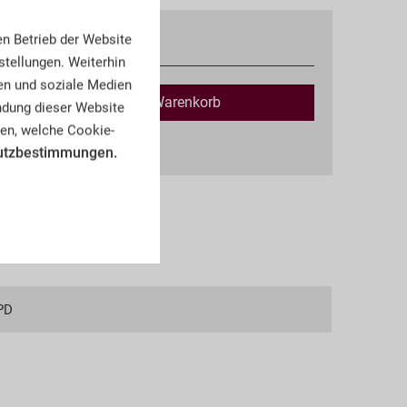
en Betrieb der Website
Verfügbar
tellungen. Weiterhin
en und soziale Medien
In den
Warenkorb
endung dieser Website
en, welche Cookie-
kosten
utzbestimmungen.
PD