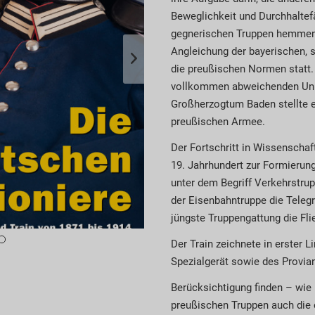
Beweglichkeit und Durchhaltefä
gegnerischen Truppen hemmen s
Angleichung der bayerischen, 
die preußischen Normen statt. 
vollkommen abweichenden Unif
Großherzogtum Baden stellte e
preußischen Armee.
Der Fortschritt in Wissenscha
19. Jahrhundert zur Formierun
unter dem Begriff Verkehrstr
der Eisenbahntruppe die Telegr
jüngste Truppengattung die Fli
Der Train zeichnete in erster 
Spezialgerät sowie des Provian
Berücksichtigung finden – wi
preußischen Truppen auch die 