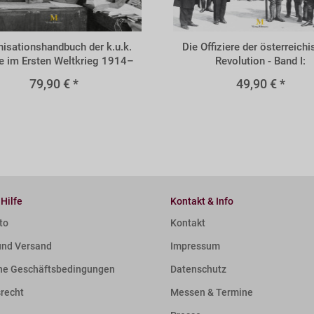
BVOL
isationshandbuch der k.u.k.
Die Offiziere der österreich
 im Ersten Weltkrieg 1914–
Revolution - Band I:
1918
Volkswehrleutnante
79,90 € *
49,90 € *
 Hilfe
Kontakt & Info
to
Kontakt
und Versand
Impressum
ne Geschäftsbedingungen
Datenschutz
srecht
Messen & Termine