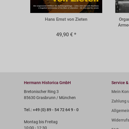
BZIE
BORG
Hans Ernst von Zieten
Organ
Armee
49,90 € *
Hermann Historica GmbH
Service &
Bretonischer Ring 3
Mein Kon
85630 Grasbrunn / München
Zahlung 
Tel.: +49 (0) 89 - 54 72 64 9 - 0
Allgemei
Widerruf
Montag bis Freitag
10:00 - 12:30