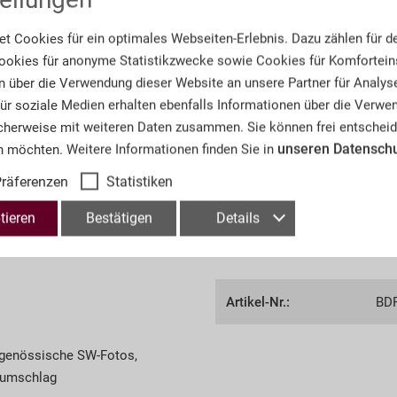
95,00 € *
t Cookies für ein optimales Webseiten-Erlebnis. Dazu zählen für d
okies für anonyme Statistikzwecke sowie Cookies für Komforteins
n über die Verwendung dieser Website an unsere Partner für Analys
 für soziale Medien erhalten ebenfalls Informationen über die Verw
cherweise mit weiteren Daten zusammen. Sie können frei entscheid
*inkl. MwSt.
zzgl. Versand
unseren Datensch
n möchten. Weitere Informationen finden Sie in
räferenzen
Statistiken
tieren
Bestätigen
Details
Informationen
Artikel-Nr.:
BD
itgenössische SW-Fotos,
zumschlag