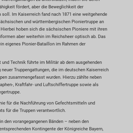
higkeit fördert, aber die Beweglichkeit der
oll. Im Kaiserreich fand nach 1871 eine weitgehende
sächsischen und württembergischen Pioniertruppe an
Hierbei hoben sich die sächsischen Pioniere mit ihren
ormen aber weiterhin im Reichsheer optisch ab. Das
in eigenes Pionier-Bataillon im Rahmen der
ft und Technik führte im Militär ab dem ausgehenden
g neuer Truppengattungen, die im deutschen Kaiserreich
uppen zusammengefasst wurden. Hierzu zählte neben
aphen-, Kraftfahr- und Luftschiffertruppe sowie als
egertruppe.
Linie für die Nachführung von Gefechtsmitteln und
ts für die Truppen verantwortlich.
e in den vorangegangenen Bänden – neben den
entsprechenden Kontingente der Königreiche Bayern,