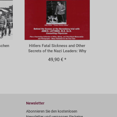
BHFS
ischen
Hitlers Fatal Sickness and Other
Secrets of the Nazi Leaders: Why
Hitler "Threw Victory Away
49,90 € *
Newsletter
Abonnieren Sie den kostenlosen
Newsletter und verpassen Sie keine