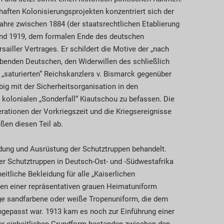
aften Kolonisierungsprojekten konzentriert sich der
Jahre zwischen 1884 (der staatsrechtlichen Etablierung
und 1919, dem formalen Ende des deutschen
sailler Vertrages. Er schildert die Motive der „nach
ebenden Deutschen, den Widerwillen des schließlich
 „saturierten“ Reichskanzlers v. Bismarck gegenüber
ig mit der Sicherheitsorganisation in den
kolonialen „Sonderfall“ Kiautschou zu befassen. Die
rationen der Vorkriegszeit und die Kriegsereignisse
ßen diesen Teil ab.
idung und Ausrüstung der Schutztruppen behandelt.
r Schutztruppen in Deutsch-Ost- und -Südwestafrika
eitliche Bekleidung für alle „Kaiserlichen
ben einer repräsentativen grauen Heimatuniform
e sandfarbene oder weiße Tropenuniform, die dem
ngepasst war. 1913 kam es noch zur Einführung einer