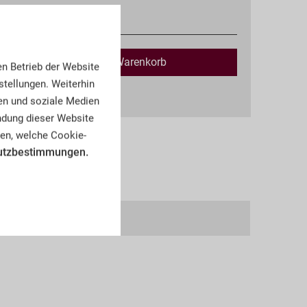
Verfügbar
In den
Warenkorb
en Betrieb der Website
tellungen. Weiterhin
kosten
en und soziale Medien
endung dieser Website
en, welche Cookie-
utzbestimmungen.
KS