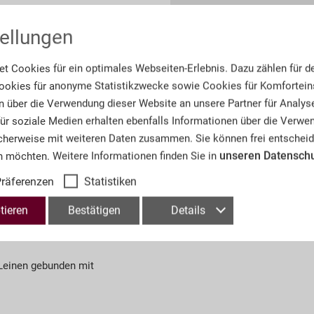
99,00 € *
ellungen
t Cookies für ein optimales Webseiten-Erlebnis. Dazu zählen für d
okies für anonyme Statistikzwecke sowie Cookies für Komforteins
*inkl. MwSt.
zzgl. Versand
n über die Verwendung dieser Website an unsere Partner für Analys
 für soziale Medien erhalten ebenfalls Informationen über die Verw
cherweise mit weiteren Daten zusammen. Sie können frei entscheid
unseren Datensch
n möchten. Weitere Informationen finden Sie in
Informationen
räferenzen
Statistiken
tieren
Bestätigen
Details
Artikel-Nr.:
BD
 Leinen gebunden mit