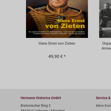
BZIE
BORG
Hans Ernst von Zieten
Organ
Armee
49,90 € *
Hermann Historica GmbH
Service &
Bretonischer Ring 3
Mein Kon
85630 Grasbrunn / München