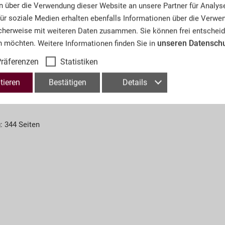
n über die Verwendung dieser Website an unsere Partner für Analys
 für soziale Medien erhalten ebenfalls Informationen über die Verw
Informationen
cherweise mit weiteren Daten zusammen. Sie können frei entscheid
unseren Datensch
n möchten. Weitere Informationen finden Sie in
räferenzen
Statistiken
Artikel-Nr.:
BV
tieren
Bestätigen
Details
: 344 Seiten