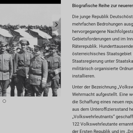
Biografische Reihe zur neuere
Die junge Republik Deutschöst
mehrfachen Bedrohungen ausg
hervorgegangene Nachfolgesta
Gebietsforderungen und im Inne
Räterepublik. Hunderttausend
österreichisches Staatsgebiet 
Staatsregierung unter Staatsk
militärisch organisierte Ordn
installieren.
Unter der Bezeichnung „Volksw
Wehrmacht aufgestellt. Eine w
die Schaffung eines neuen repu
aus dem Unteroffiziersstand he
„Volkswehrleutnants“ geschaf
122 Volkswehrleutante ernannt
der Ersten Republik und im „Dri