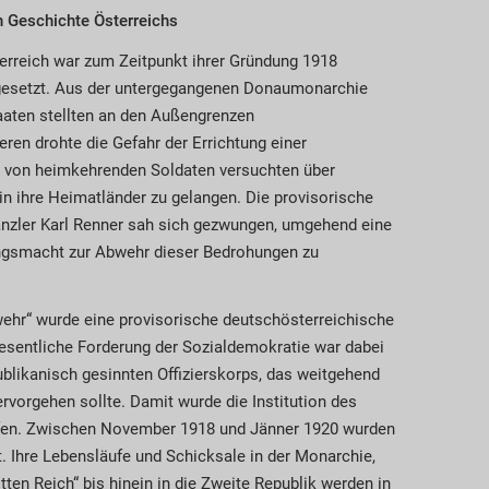
n Geschichte Österreichs
erreich war zum Zeitpunkt ihrer Gründung 1918
esetzt. Aus der untergegangenen Donaumonarchie
aten stellten an den Außengrenzen
ren drohte die Gefahr der Errichtung einer
e von heimkehrenden Soldaten versuchten über
in ihre Heimatländer zu gelangen. Die provisorische
anzler Karl Renner sah sich gezwungen, umgehend eine
ungsmacht zur Abwehr dieser Bedrohungen zu
ehr“ wurde eine provisorische deutschösterreichische
esentliche Forderung der Sozialdemokratie war dabei
blikanisch gesinnten Offizierskorps, das weitgehend
rvorgehen sollte. Damit wurde die Institution des
fen. Zwischen November 1918 und Jänner 1920 wurden
. Ihre Lebensläufe und Schicksale in der Monarchie,
tten Reich“ bis hinein in die Zweite Republik werden in