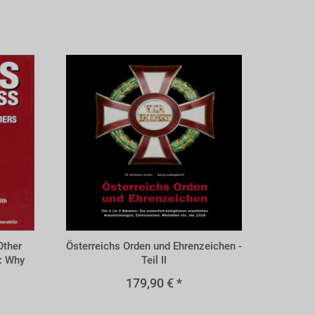
BOD2
Other
Österreichs Orden und Ehrenzeichen -
: Why
Teil II
ay
179,90 € *