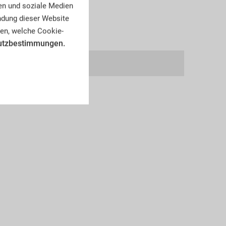
en und soziale Medien
endung dieser Website
en, welche Cookie-
utzbestimmungen.
OL