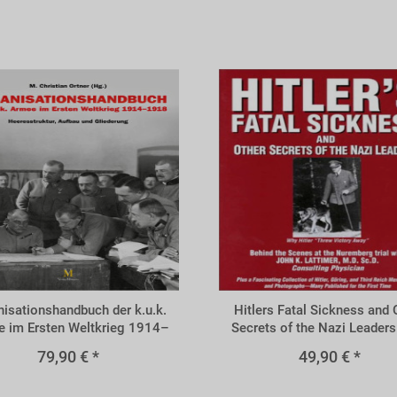
BHFS
isationshandbuch der k.u.k.
Hitlers Fatal Sickness and 
 im Ersten Weltkrieg 1914–
Secrets of the Nazi Leaders
1918
Hitler "Threw Victory Aw
79,90 € *
49,90 € *