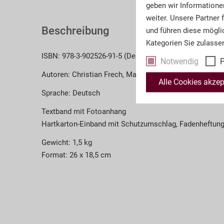
geben wir Informatione
weiter. Unsere Partner
Beschreibung
und führen diese mögli
Kategorien Sie zulasse
ISBN: 978-3-902526-91-5 (Deutsch)
Notwendig
P
Autoren: Christian Frech, Markus Pichler, Peter Steiner
Alle Cookies akzep
Sprache: Deutsch
Textband mit Fotoanhang
Hartkarton-Einband mit Schutzumschlag, Fadenheftung
Gewicht: 1,5 kg
Format: 26 x 18,5 cm