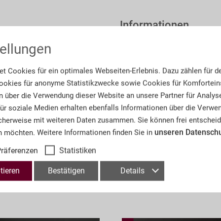
Informationen
ellungen
aus Zella-Mehlis und Ulm, 379
Artikel-Nr.:
A7
tscher Sprache, z.T. englische
t Cookies für ein optimales Webseiten-Erlebnis. Dazu zählen für d
Anzahl der Lose:
38
okies für anonyme Statistikzwecke sowie Cookies für Komforteins
n über die Verwendung dieser Website an unsere Partner für Analys
Seitenzahl:
23
 für soziale Medien erhalten ebenfalls Informationen über die Verw
cherweise mit weiteren Daten zusammen. Sie können frei entscheid
Fachthema:
Sam
unseren Datensch
n möchten. Weitere Informationen finden Sie in
räferenzen
Statistiken
tieren
Bestätigen
Details