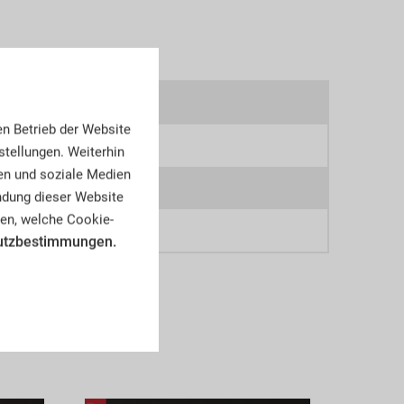
6w
en Betrieb der Website
6
tellungen. Weiterhin
en und soziale Medien
8
endung dieser Website
en, welche Cookie-
mlungen, Schusswaffen
utzbestimmungen.