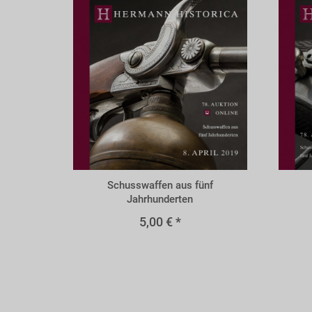
O78s
A78s
Schusswaffen aus fünf
Jahrhunderten
5,00 € *