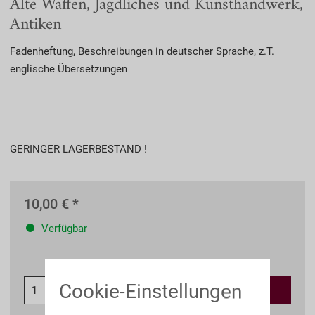
Alte Waffen, Jagdliches und Kunsthandwerk,
Antiken
Fadenheftung, Beschreibungen in deutscher Sprache, z.T.
englische Übersetzungen
GERINGER LAGERBESTAND !
10,00 € *
Verfügbar
Cookie-Einstellungen
In den
Warenkorb