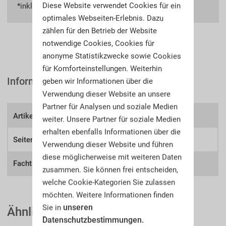
Diese Website verwendet Cookies für ein
*inkl. MwSt.
zzgl. Versandkosten
optimales Webseiten-Erlebnis. Dazu
zählen für den Betrieb der Website
notwendige Cookies, Cookies für
anonyme Statistikzwecke sowie Cookies
für Komforteinstellungen. Weiterhin
Informationen
geben wir Informationen über die
Verwendung dieser Website an unsere
Partner für Analysen und soziale Medien
Artikel-Nr.:
A67aw
weiter. Unsere Partner für soziale Medien
erhalten ebenfalls Informationen über die
Seitenzahl:
778
Verwendung dieser Website und führen
diese möglicherweise mit weiteren Daten
Fachthema:
Alte Waffen, Antiken
zusammen. Sie können frei entscheiden,
welche Cookie-Kategorien Sie zulassen
möchten. Weitere Informationen finden
unseren
Sie in
Ähnliche Auktionskataloge
Datenschutzbestimmungen.