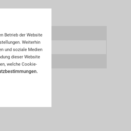
2aw
en Betrieb der Website
tellungen. Weiterhin
75
en und soziale Medien
endung dieser Website
5
en, welche Cookie-
utzbestimmungen.