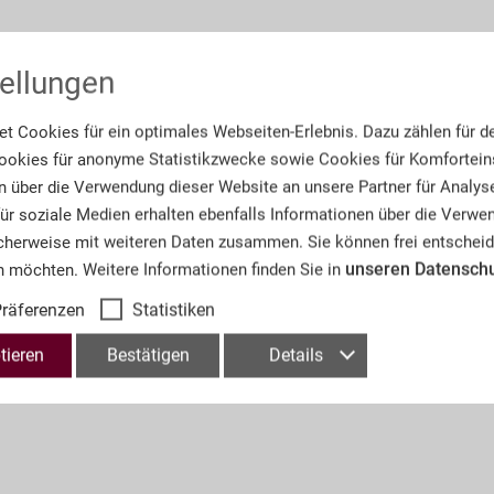
Informationen
ellungen
Artikel-Nr.:
A5
t Cookies für ein optimales Webseiten-Erlebnis. Dazu zählen für d
okies für anonyme Statistikzwecke sowie Cookies für Komforteins
Anzahl der Lose:
20
n über die Verwendung dieser Website an unsere Partner für Analys
 für soziale Medien erhalten ebenfalls Informationen über die Verw
Seitenzahl:
60
cherweise mit weiteren Daten zusammen. Sie können frei entscheid
unseren Datensch
n möchten. Weitere Informationen finden Sie in
räferenzen
Statistiken
tieren
Bestätigen
Details