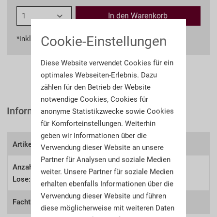
In den
Warenkorb
Cookie-Einstellungen
*inkl. MwSt.
zzgl. Versandkosten
Diese Website verwendet Cookies für ein
optimales Webseiten-Erlebnis. Dazu
zählen für den Betrieb der Website
notwendige Cookies, Cookies für
Informationen
anonyme Statistikzwecke sowie Cookies
für Komforteinstellungen. Weiterhin
geben wir Informationen über die
Artikel-Nr.:
A106aw
Verwendung dieser Website an unsere
Partner für Analysen und soziale Medien
Anzahl der
weiter. Unsere Partner für soziale Medien
582
Lose:
erhalten ebenfalls Informationen über die
Verwendung dieser Website und führen
Fachthema:
Alte Waffen
diese möglicherweise mit weiteren Daten