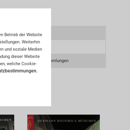
8z
en Betrieb der Website
tellungen. Weiterhin
7
en und soziale Medien
endung dieser Website
tsche Zeitgeschichte, Sammlungen
en, welche Cookie-
utzbestimmungen.