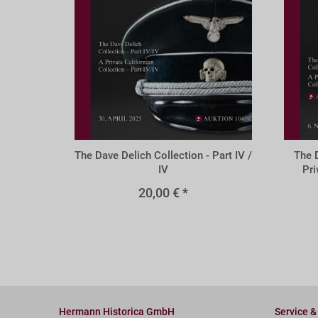
A104z
A102
The Dave Delich Collection - Part IV /
The 
IV
Pri
20,00 € *
Hermann Historica GmbH
Service &