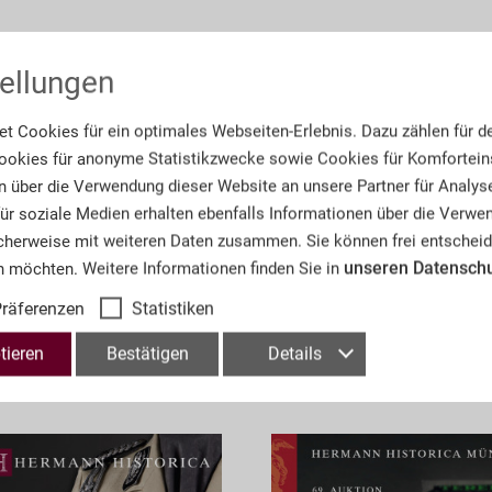
Informationen
ellungen
Artikel-Nr.:
A9
t Cookies für ein optimales Webseiten-Erlebnis. Dazu zählen für d
okies für anonyme Statistikzwecke sowie Cookies für Komforteins
Anzahl der Lose:
55
n über die Verwendung dieser Website an unsere Partner für Analys
 für soziale Medien erhalten ebenfalls Informationen über die Verw
Fachthema:
Deu
cherweise mit weiteren Daten zusammen. Sie können frei entscheid
unseren Datensch
n möchten. Weitere Informationen finden Sie in
räferenzen
Statistiken
tieren
Bestätigen
Details