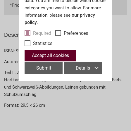
data. You are free to decide which cookie
*Prices incl. VAT
plus shipping costs
categories you want to allow. For more
our privacy
information, please see
policy.
Required
Preferences
Description
Statistics
ISBN: 978-3-902526-81-6 (Deutsch)
Accept all cookies
Autoren: Dr. M. Christian Ortner, Dr. Georg Ludwigstorff
Submit
Details
Teil I : Zwei Bände im Schuber
Hartkarton-Schuber, gesamt 832 Seiten, mehr als 2.500 Farb-
und Schwarzweiß-Abbildungen, Leinen ­gebunden mit
Schutzumschlag
Format: 29,5 × 26 cm