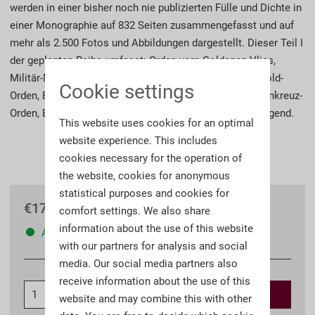
werden in einer bisher noch nie publizierten Fülle und Dichte in
einer Monographie auf 832 Seiten zusammengefasst und auf
mehr als 2.500 Fotos und Abbildungen dargestellt. Dieser Teil I
der geplanten Reihe umfasst: Orden vom Goldenen Vlies,
Militär-Maria Theresien-Orden, St. Stephan-Orden, Leopold-
Cookie settings
Orden, Eiserner Kronen-Orden, Franz Joseph-Orden, Sternkreuz-
Orden, Elisabeth-Orden und Orden der Sklavinnen der Tugend.
This website uses cookies for an optimal
website experience. This includes
cookies necessary for the operation of
the website, cookies for anonymous
statistical purposes and cookies for
€179.90 *
comfort settings. We also share
information about the use of this website
Available
with our partners for analysis and social
media. Our social media partners also
receive information about the use of this
Add to
shopping cart
website and may combine this with other